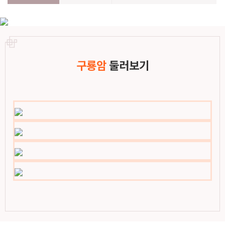
구룡암
둘러보기