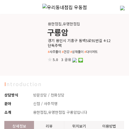
본문
용한점집,유명한점집
구룡암
경기 용인시 기흥구 동백5로91번길 4-12
단독주택
#
사주풀이
#
건강
#
삼재풀이
#
다이어트
5.0
3
공유
I
ntroduction
상담방식
방문상담 / 전화상담
분야
신점 / 사주작명
소개
용한점집,유명한점집 구룡암입니다
상세정보
리뷰
위치보기
이용방법