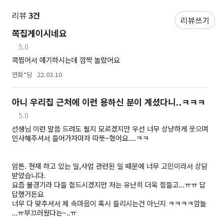
리뷰
3건
리뷰쓰기
쪽집게이시네요
5.0
콕찝어서 얘기하시는데 깜짝 놀랐어요
연화*당
22.03.10
아니 우리집 근처에 이런 용하신 분이 계셨다니..ㅋㅋㅋ
5.0
선생님 이런 말씀 드려도 될지 모르겠지만 우선 너무 상냥하게 웃으며
인사해주셔서 들어가자마자 따뜻~혔어요....ㅋㅋ
암튼. 현재 하고 있는 일,사업 관련된 일 때문에 너무 고민이라서 상담
받았습니다.
요즘 불경기라 다들 힘드시겠지만 저는 유난히 더욱 힘들고...ㅠㅠ 답
답했거든요
너무 다 맞추셔서 제 속마음이 혹시 들리시는건 아닌지 ㅋㅋㅋㅋ깜놀
...ㅠ부끄러웠다는~..ㅠ