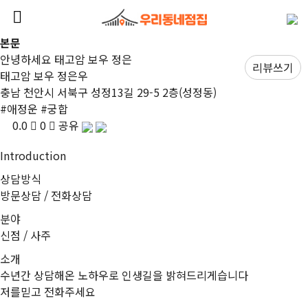
본문
안녕하세요 태고암 보우 정은
리뷰쓰기
태고암 보우 정은우
충남 천안시 서북구 성정13길 29-5 2층(성정동)
#
애정운
#
궁합
0.0
0
공유
I
ntroduction
상담방식
방문상담 / 전화상담
분야
신점 / 사주
소개
수년간 상담해온 노하우로 인생길을 밝혀드리게습니다
저를믿고 전화주세요