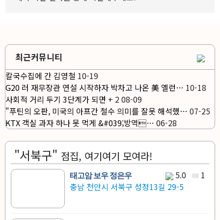
최근커뮤니티
칼국수집에 간 김영철
10-19
G20 러 재무장관 연설 시작하자 박차고 나온 美 옐런…
10-18
사회적 거리 두기 3단계가 되면
+
2
08-09
"푸틴의 오판, 미국의 아프간 철수 의미를 잘못 해석했…
07-25
KTX 객실 과자 하나 못 먹게 &#039;방역…
06-28
"서북구"
점집, 여기여기 모여라!
5.0
1
태고암 보우 정은우
충남 천안시 서북구 성정13길 29-5