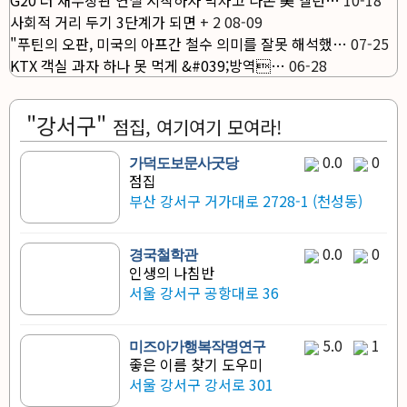
G20 러 재무장관 연설 시작하자 박차고 나온 美 옐런…
10-18
사회적 거리 두기 3단계가 되면
+
2
08-09
"푸틴의 오판, 미국의 아프간 철수 의미를 잘못 해석했…
07-25
KTX 객실 과자 하나 못 먹게 &#039;방역…
06-28
"강서구"
점집, 여기여기 모여라!
0.0
0
가덕도보문사굿당
점집
부산 강서구 거가대로 2728-1 (천성동)
0.0
0
경국철학관
인생의 나침반
서울 강서구 공항대로 36
5.0
1
미즈아가행복작명연구
좋은 이름 찾기 도우미
서울 강서구 강서로 301