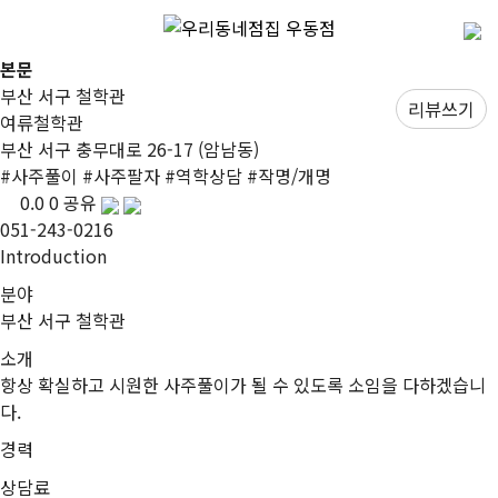
본문
부산 서구 철학관
리뷰쓰기
여류철학관
부산 서구 충무대로 26-17 (암남동)
#
사주풀이
#
사주팔자
#
역학상담
#
작명/개명
0.0
0
공유
051-243-0216
I
ntroduction
분야
부산 서구 철학관
소개
항상 확실하고 시원한 사주풀이가 될 수 있도록 소임을 다하겠습니
다.
경력
상담료